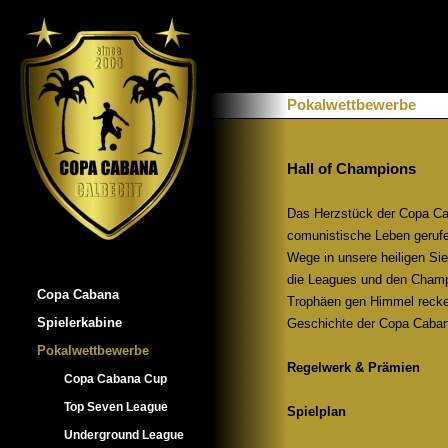
Pokalwettbewerbe
Hall of Champions
Das Herzstück der Copa Ca
comunistische Leben gerufe
Wege in unsere heiligen Si
die Leagues und den Champi
Copa Cabana
Trophäen gen Himmel recken 
Spielerkabine
Geschichte der Copa Caban
Pokalwettbewerbe
Regelwerk & Prämien
Copa Cabana Cup
Top Seven League
Spielplan
Underground League