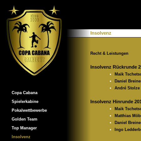
Insolvenz
Recht & Leistungen
Insolvenz Rückrunde 2
Maik Tschets
Daniel Breine
André Stolze
Copa Cabana
Insolvenz Hinrunde 20
Spielerkabine
Maik Tschets
Pokalwettbewerbe
Matthias Möb
Golden Team
Daniel Breine
Top Manager
Ingo Ledder
Insolvenz